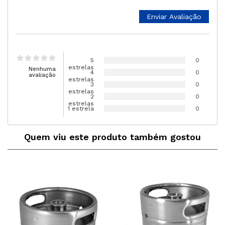
5
0
estrelas
Nenhuma
4
0
avaliação
estrelas
3
0
estrelas
2
0
estrelas
1 estrela
0
Quem viu este produto também gostou